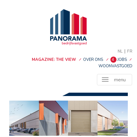
|
NL
FR
MAGAZINE: THE VIEW
OVER ONS
4
JOBS
WOONVASTGOED
menu