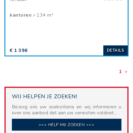
kantoren
134 m²
€ 1 396
DETAILS
1
»
WIJ HELPEN JE ZOEKEN!
Bezorg ons uw zoekcriteria en wij informeren u
over ons aanbod dat aan uw vereisten voldoet…
>>> HELP MIJ ZOEKEN <<<