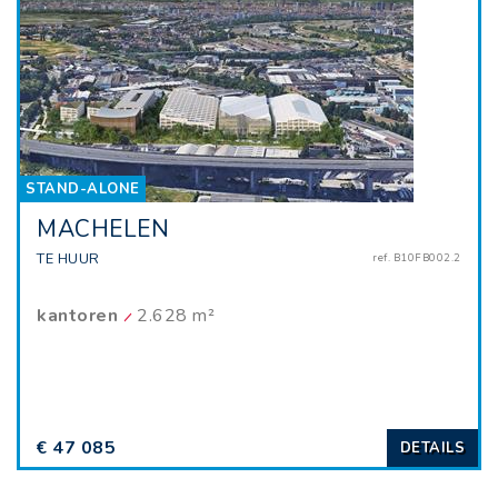
STAND-ALONE
MACHELEN
TE HUUR
ref. B10FB002.2
kantoren
2.628 m²
€ 47 085
DETAILS