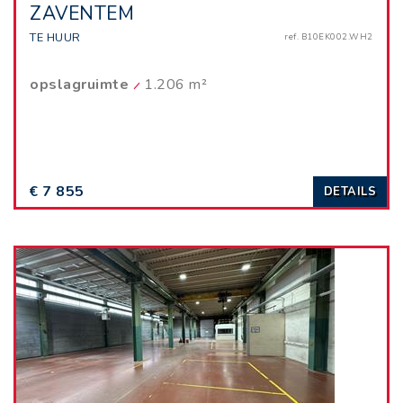
ZAVENTEM
TE HUUR
ref. B10EK002.WH2
opslagruimte
1.206 m²
€ 7 855
DETAILS