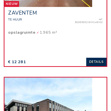
NIEUW
ZAVENTEM
TE HUUR
ref.
B10EK002.WH1+WH2
opslagruimte
1.965 m²
€ 12 281
DETAILS