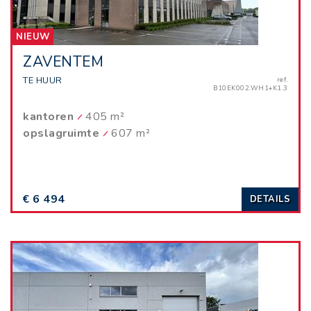
NIEUW
ZAVENTEM
TE HUUR
ref.
B10EK002.WH1+K1.3
kantoren
405 m²
opslagruimte
607 m²
€ 6 494
DETAILS