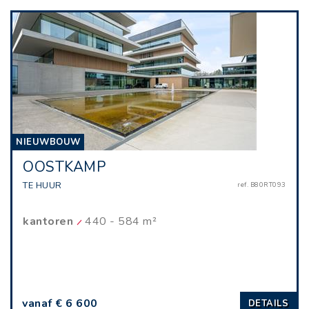
NIEUWBOUW
OOSTKAMP
TE HUUR
ref. B80RT093
kantoren
440 - 584 m²
vanaf € 6 600
DETAILS