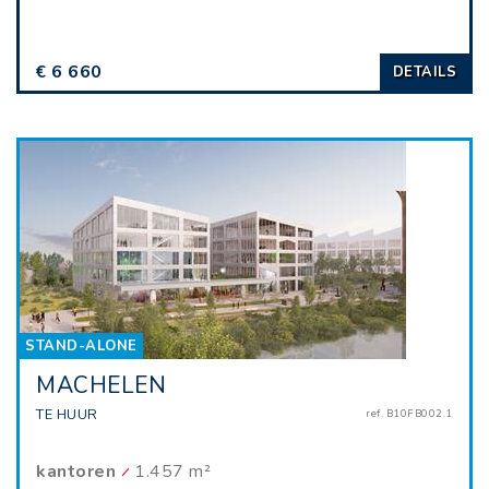
€ 6 660
DETAILS
STAND-ALONE
MACHELEN
TE HUUR
ref. B10FB002.1
kantoren
1.457 m²