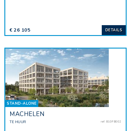
€ 26 105
DETAILS
STAND-ALONE
MACHELEN
TE HUUR
ref. B10FB002