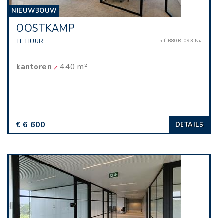
NIEUWBOUW
OOSTKAMP
TE HUUR
ref. B80RT093.N4
kantoren
440 m²
€ 6 600
DETAILS