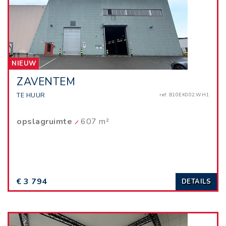
NIEUW
ZAVENTEM
TE HUUR
ref. B10EK002.WH1
opslagruimte
607 m²
€ 3 794
DETAILS