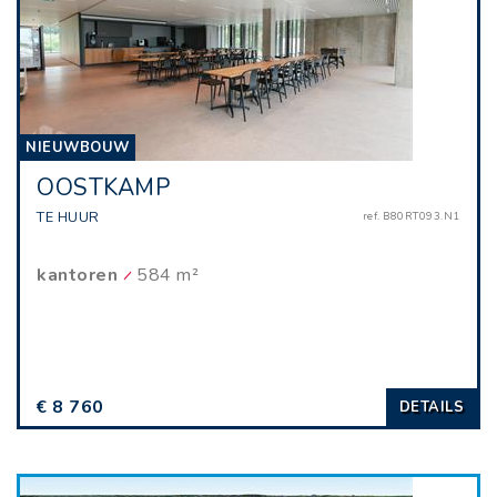
NIEUWBOUW
OOSTKAMP
TE HUUR
ref. B80RT093.N1
kantoren
584 m²
€ 8 760
DETAILS