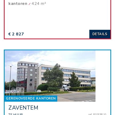
kantoren
424 m²
€ 2 827
DETAILS
GERENOVEERDE KANTOREN
ZAVENTEM
TE HUUR
ref. B10FB010