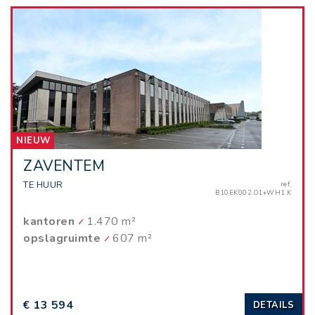
NIEUW
ZAVENTEM
TE HUUR
ref.
B10EK002.O1+WH1.K
kantoren
1.470 m²
opslagruimte
607 m²
€ 13 594
DETAILS