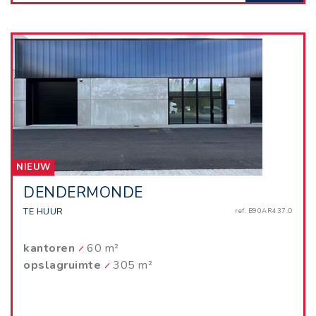
NIEUW
DENDERMONDE
TE HUUR
ref. B90AR437.O
kantoren
60 m²
opslagruimte
305 m²