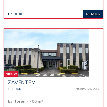
€ 9 800
DETAILS
NIEUW
ZAVENTEM
TE HUUR
ref. B10EK002.O.2.1
kantoren
700 m²