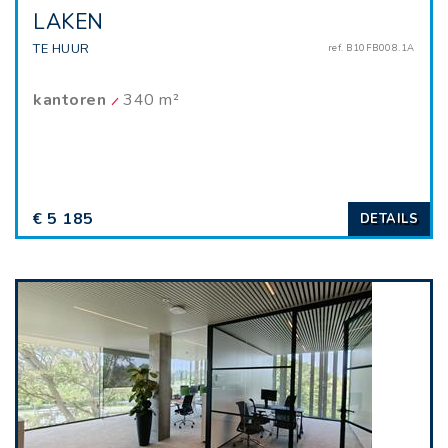
LAKEN
TE HUUR
ref. B10FB008.1A
kantoren
340 m²
€ 5 185
DETAILS