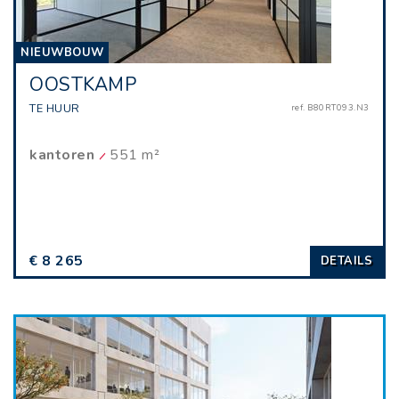
NIEUWBOUW
OOSTKAMP
TE HUUR
ref. B80RT093.N3
kantoren
551 m²
€ 8 265
DETAILS