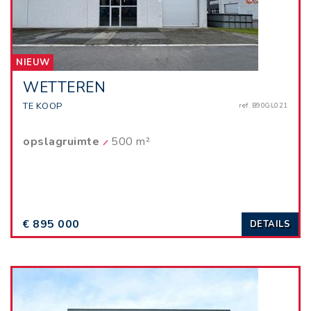
NIEUW
WETTEREN
TE KOOP
ref. B90GL021
opslagruimte
500 m²
€ 895 000
DETAILS