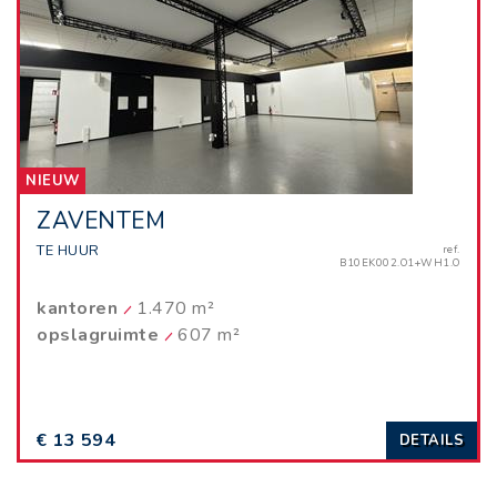
NIEUW
ZAVENTEM
TE HUUR
ref.
B10EK002.O1+WH1.O
kantoren
1.470 m²
opslagruimte
607 m²
€ 13 594
DETAILS