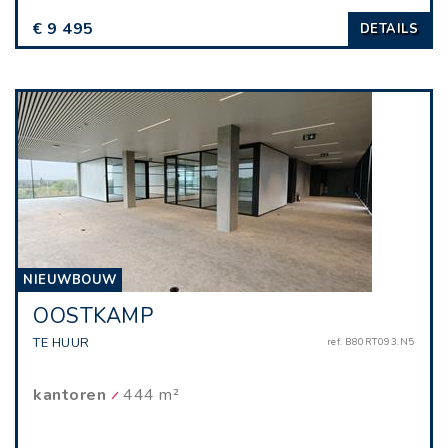
€ 9 495
DETAILS
NIEUWBOUW
OOSTKAMP
TE HUUR
ref. B80RT093.N5
kantoren
444 m²