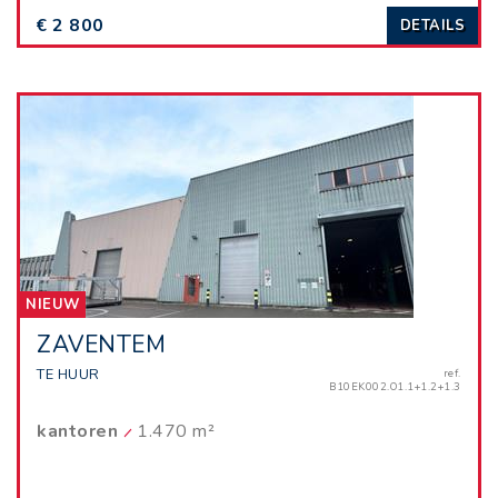
€ 2 800
DETAILS
NIEUW
ZAVENTEM
TE HUUR
ref.
B10EK002.O1.1+1.2+1.3
kantoren
1.470 m²