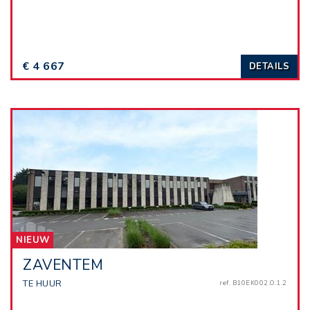
€ 4 667
DETAILS
NIEUW
ZAVENTEM
TE HUUR
ref. B10EK002.O.1.2