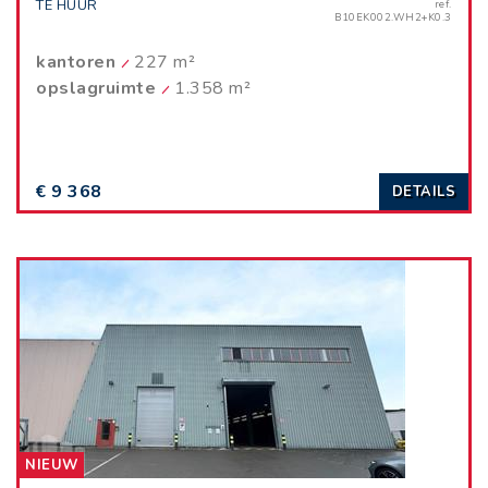
TE HUUR
ref.
B10EK002.WH2+K0.3
kantoren
227 m²
opslagruimte
1.358 m²
€ 9 368
DETAILS
NIEUW