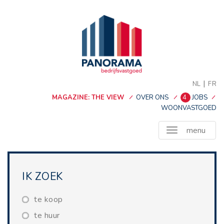
|
NL
FR
MAGAZINE: THE VIEW
OVER ONS
4
JOBS
WOONVASTGOED
menu
IK ZOEK
te koop
te huur