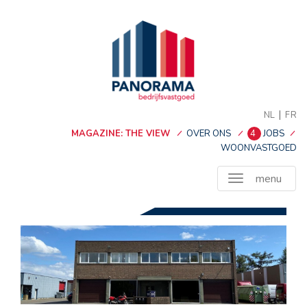
|
NL
FR
MAGAZINE: THE VIEW
OVER ONS
4
JOBS
WOONVASTGOED
menu