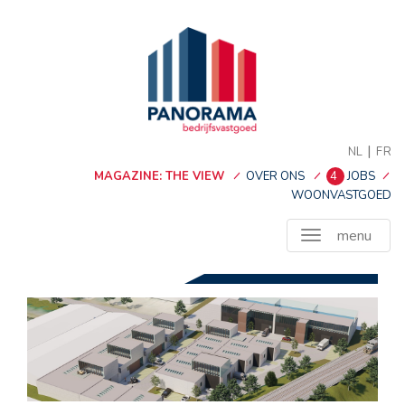
|
NL
FR
MAGAZINE: THE VIEW
OVER ONS
4
JOBS
WOONVASTGOED
menu