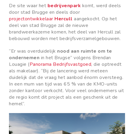
De site waar het
bedrijvenpark
komt, werd deels
door stad Brugge en deels door
projectontwikkelaar
Hercull
aangekocht. Op het
deel van stad Brugge zal de nieuwe
brandweerkazerne komen, het deel van Hercull zal
bebouwd worden met bedrijfsverzamelgebouwen.
“Er was overduidelijk
nood aan ruimte om te
ondernemen
in het Brugse” volgens Brendan
Louagie (
Panorama Bedrijfsvastgoed
, die optreedt
als makelaar). “Bij de lancering werd meteen
duidelijk dat de vraag het aanbod énorm oversteeg.
In een mum van tijd was 65 % van de KMO-units
zonder kantoor verkocht. Voor veel ondernemers uit
de regio komt dit project als een geschenk uit de
hemel”.