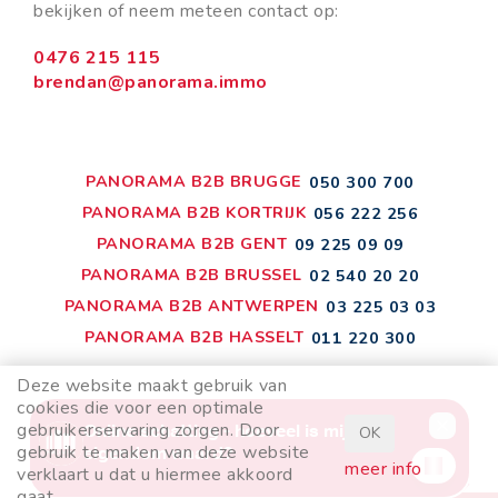
bekijken of neem meteen contact op:
0476 215 115
brendan@panorama.immo
PANORAMA B2B BRUGGE
050 300 700
PANORAMA B2B KORTRIJK
056 222 256
PANORAMA B2B GENT
09 225 09 09
PANORAMA B2B BRUSSEL
02 540 20 20
PANORAMA B2B ANTWERPEN
03 225 03 03
PANORAMA B2B HASSELT
011 220 300
Deze website maakt gebruik van
cookies die voor een optimale
gebruikerservaring zorgen. Door
OK
disclaimer
privacyvoorwaarden
gebruik te maken van deze website
meer info
verklaart u dat u hiermee akkoord
cookiebeleid
gaat.