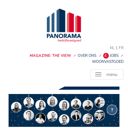
|
NL
FR
MAGAZINE: THE VIEW
OVER ONS
4
JOBS
WOONVASTGOED
menu