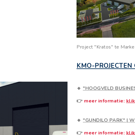
Project "Kratos" te Marke 
KMO-PROJECTEN
🔹
"HOOGVELD BUSINE
👉
meer informatie:
klik
🔹
"GUNDILO PARK"
|
W
👉
meer informatie:
klik