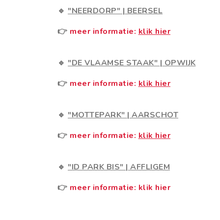
🔹
"NEERDORP"
|
BEERSEL
👉
meer informatie:
klik hier
🔹
"DE VLAAMSE STAAK"
|
OPWIJK
👉
meer informatie:
klik hier
🔹
"MOTTEPARK"
|
AARSCHOT
👉
meer informatie:
klik hier
🔹
"ID PARK BIS"
|
AFFLIGEM
👉
meer informatie: klik hier