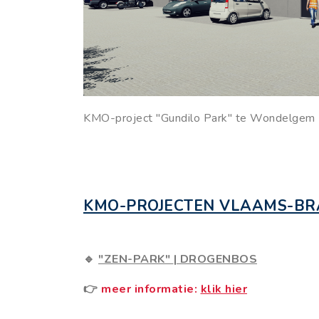
KMO-project "Gundilo Park" te Wondelgem
KMO-PROJECTEN VLAAMS-B
🔹
"ZEN-PARK"
|
DROGENBOS
👉
meer informatie:
klik hier