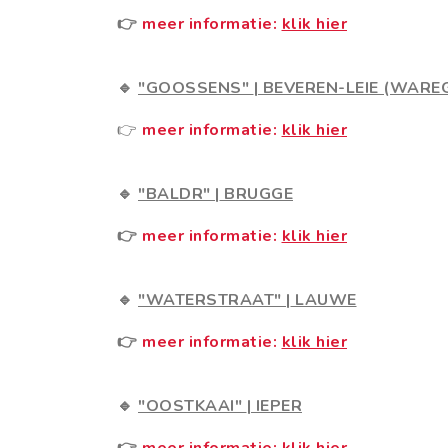
👉
meer informatie:
klik hier
🔹
"GOOSSENS"
|
BEVEREN-LEIE (WARE
👉
meer informatie:
klik hier
🔹
"BALDR"
|
BRUGGE
👉
meer informatie:
klik hier
🔹
"WATERSTRAAT"
|
LAUWE
👉
meer informatie:
klik hier
🔹
"OOSTKAAI"
|
IEPER
👉
meer informatie:
klik hier