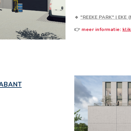
🔹
"REEKE PARK"
|
EKE 
👉
meer informatie:
klik
RABANT