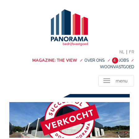
|
NL
FR
MAGAZINE: THE VIEW
OVER ONS
4
JOBS
WOONVASTGOED
menu