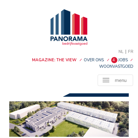
|
NL
FR
MAGAZINE: THE VIEW
OVER ONS
4
JOBS
WOONVASTGOED
menu