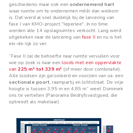
geschiedenis maar ook een
ondernemend hart
waar ruimte om te ondernemen méér dan welkom
is. Dat werd al snel duidelijk bij de lancering van
fase I van KMO-project "Ieperlee". In no time
werden alle 14 opslagruimtes verkocht. Lang werd
uitgekeken naar de lancering van
fase II
en nu is het
ein-de-lijk zo ver.
“Fase II zal de behoefte naar ruimte vervullen voor
wie op zoek is naar een
loods met een oppervlakte
van
225 m² tot 339 m²
(of meer door combinatie).
Alle loodsen zijn geïsoleerd en voorzien van oa. een
sectionale poort
, raampartij en lichtstraat. De vrije
hoogte is tussen 3,95 m en 4,85 m” weet Dominiek
ons te vertellen (Panorama Bedrijfsvastgoed, die
optreedt als makelaar).