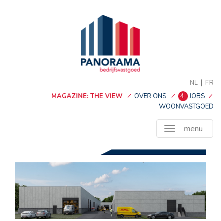
|
NL
FR
MAGAZINE: THE VIEW
OVER ONS
4
JOBS
WOONVASTGOED
menu