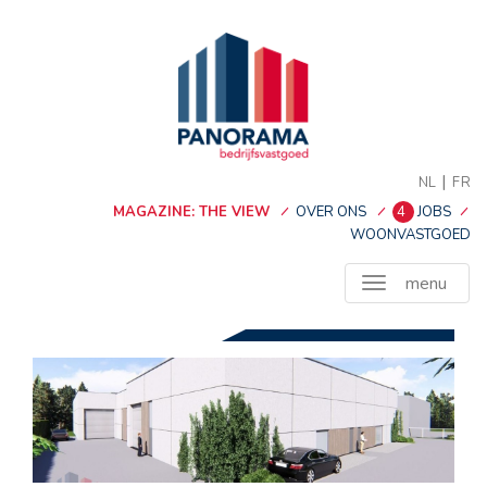
|
NL
FR
MAGAZINE: THE VIEW
OVER ONS
4
JOBS
WOONVASTGOED
menu