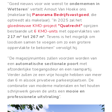
“Goed nieuws voor wie wenst te
ondernemen in
Wetteren
” vertelt Arnout Van Hoeke ons
(makelaar bij
Panorama Bedrijfsvastgoed
, die
optreedt als makelaar). “In 2025 zal het
gloednieuwe KMO-project
"Quatrecht"
oprijzen
bestaande uit
6 KMO-units
met oppervlaktes van
217 m² tot 267 m²
. Tevens is het mogelijk om
loodsen samen te voegen om zo een grotere
oppervlakte te bekomen” vervolgt hij.
“De magazijnruimtes zullen voorzien worden van
een
automatische sectionale poort
met
afzonderlijke toegangsdeur en een raampartij.
Verder zullen ze een vrije hoogte hebben van meer
dan 6 m alsook privatieve parkeerplaatsen. De
combinatie van moderne materialen en het houten
schrijnwerk geven de units een
mooie en
professionele uitstraling
”.