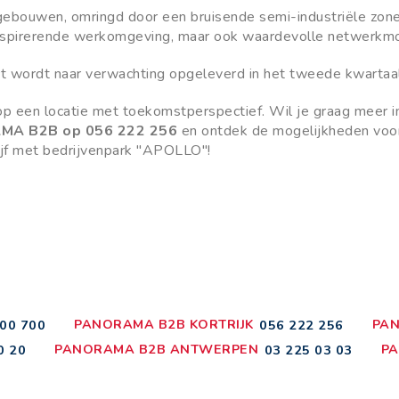
 gebouwen, omringd door een bruisende semi-industriële zon
n inspirerende werkomgeving, maar ook waardevolle netwerk
ct wordt naar verwachting opgeleverd in het tweede kwartaa
op een locatie met toekomstperspectief. Wil je graag meer inf
A B2B op 056 222 256
en ontdek de mogelijkheden voor
rijf met bedrijvenpark "APOLLO"!
PANORAMA B2B KORTRIJK
PAN
00 700
056 222 256
PANORAMA B2B ANTWERPEN
PA
0 20
03 225 03 03