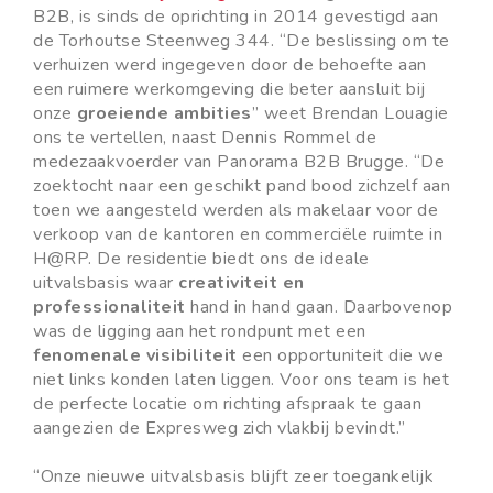
B2B, is sinds de oprichting in 2014 gevestigd aan
de Torhoutse Steenweg 344. “De beslissing om te
verhuizen werd ingegeven door de behoefte aan
een ruimere werkomgeving die beter aansluit bij
onze
groeiende ambities
” weet Brendan Louagie
ons te vertellen, naast Dennis Rommel de
medezaakvoerder van Panorama B2B Brugge. “De
zoektocht naar een geschikt pand bood zichzelf aan
toen we aangesteld werden als makelaar voor de
verkoop van de kantoren en commerciële ruimte in
H@RP. De residentie biedt ons de ideale
uitvalsbasis waar
creativiteit en
professionaliteit
hand in hand gaan. Daarbovenop
was de ligging aan het rondpunt met een
fenomenale visibiliteit
een opportuniteit die we
niet links konden laten liggen. Voor ons team is het
de perfecte locatie om richting afspraak te gaan
aangezien de Expresweg zich vlakbij bevindt.”
“Onze nieuwe uitvalsbasis blijft zeer toegankelijk