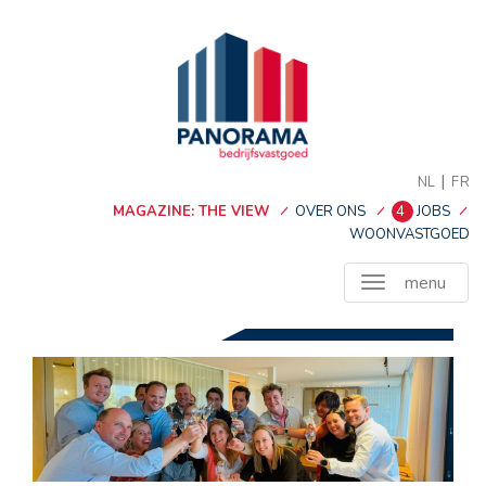
|
NL
FR
MAGAZINE: THE VIEW
OVER ONS
4
JOBS
WOONVASTGOED
menu