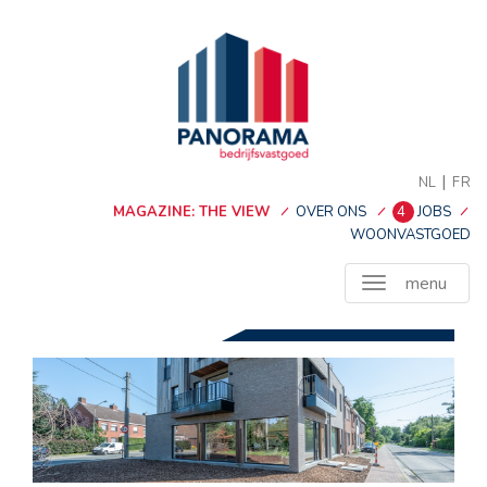
|
NL
FR
MAGAZINE: THE VIEW
OVER ONS
4
JOBS
WOONVASTGOED
menu