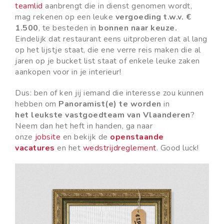
teamlid
aanbrengt die in dienst genomen wordt,
mag rekenen op een leuke
vergoeding t.w.v. €
1.500
, te besteden in
bonnen naar keuze
.
Eindelijk dat restaurant eens uitproberen dat al lang
op het lijstje staat, die ene verre reis maken die al
jaren op je bucket list staat of enkele leuke zaken
aankopen voor in je interieur!
Dus: ben of ken jij iemand die interesse zou kunnen
hebben om
Panoramist(e) te worden
in
het leukste vastgoedteam van Vlaanderen
?
Neem dan het heft in handen, ga naar
onze
jobsite
en bekijk de
openstaande
vacatures
en het
wedstrijdreglement
.
Good luck!