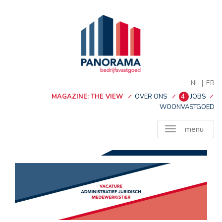
|
NL
FR
MAGAZINE: THE VIEW
OVER ONS
4
JOBS
WOONVASTGOED
menu