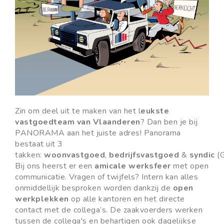
Zin om deel uit te maken van
het l
eukste
vastgoedteam van Vlaanderen
? Dan ben je bij
PANORAMA aan het juiste adres! Panorama
bestaat uit 3
takken:
woonvastgoed
,
bedrijfsvastgoed
&
syndic
(G
Bij ons heerst er een
amicale werksfeer
met open
communicatie. Vragen of twijfels? Intern kan alles
onmiddellijk besproken worden dankzij de
open
werkplekken
op alle kantoren en het
directe
contact
met de collega’s. De zaakvoerders werken
tussen de collega's en behartigen ook dagelijkse