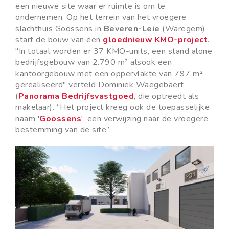
een nieuwe site waar er ruimte is om te
ondernemen. Op het terrein van het vroegere
slachthuis Goossens in
Beveren-Leie
(Waregem)
start de bouw van een
gloednieuw KMO-project
.
"In totaal worden er 37 KMO-units, een stand alone
bedrijfsgebouw van 2.790 m² alsook een
kantoorgebouw met een oppervlakte van 797 m²
gerealiseerd" verteld Dominiek Waegebaert
(
Panorama Bedrijfsvastgoed
, die optreedt als
makelaar). “Het project kreeg ook de toepasselijke
naam '
Goossens
', een verwijzing naar de vroegere
bestemming van de site”.