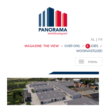
|
NL
FR
MAGAZINE: THE VIEW
OVER ONS
4
JOBS
WOONVASTGOED
menu