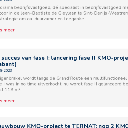
orama bedrijfsvastgoed, dé specialist in bedrijfsvastgoed m
toor in de Jean-Baptiste de Gieylaan te Sint-Denijs-Westre
strategie om oa. duurzamer en toeganke...
s meer
 succes van fase I: lancering fase II KMO-proje
abant)
8-2023
Eigenbrakel wordt langs de Grand’Route een multifunctioneel b
e I was in no time uitverkocht, nu wordt fase II gelanceerd
af 118 m².
s meer
euwbouw KMO-project te TERNAT: nog 2 KMO-