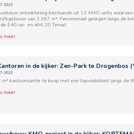
7-2023
uwbouw ontwikkeling bestaande uit 12 KMO-units waarvan n
rijfsgebouw van 2.367 m². Fenomenaal gelegen langs de b
 de E40 op- en afrit 20 Ternat.
s meer
Kantoren in de kijker: Zen-Park te Drogenbos
7-2023
 m² kantoorruimte te koop met een topvisibiliteit langs de 
s meer
euwbouw KMO-project in de kijker: KORTEMA