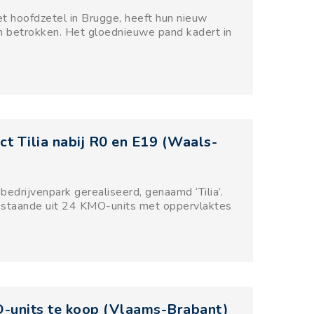
et hoofdzetel in Brugge, heeft hun nieuw
m betrokken. Het gloednieuwe pand kadert in
ct Tilia nabij R0 en E19 (Waals-
edrijvenpark gerealiseerd, genaamd ‘Tilia’.
 bestaande uit 24 KMO-units met oppervlaktes
units te koop (Vlaams-Brabant)