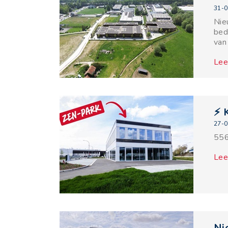
31-0
Nie
bed
van
Lee
⚡ 
27-0
556
Lee
Ni