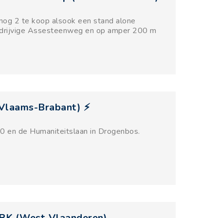
og 2 te koop alsook een stand alone
edrijvige Assesteenweg en op amper 200 m
 (Vlaams-Brabant) ⚡
R0 en de Humaniteitslaan in Drogenbos.
RK (West-Vlaanderen)