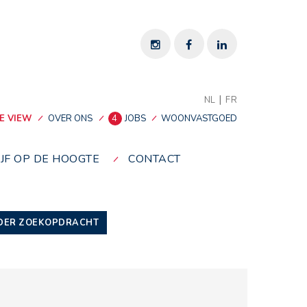
|
NL
FR
E VIEW
OVER ONS
4
JOBS
WOONVASTGOED
IJF OP DE HOOGTE
CONTACT
DER ZOEKOPDRACHT